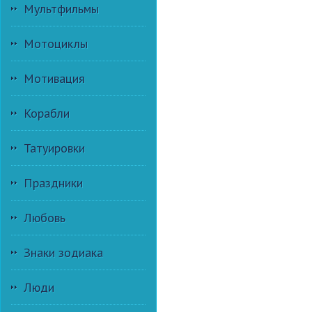
Мультфильмы
Мотоциклы
Мотивация
Корабли
Татуировки
Праздники
Любовь
Знаки зодиака
Люди