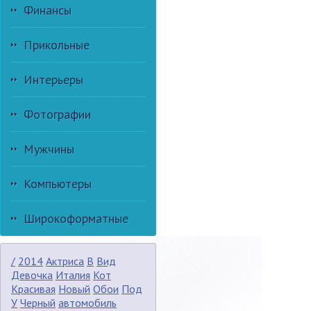
Финансы
Прикольные
Интерьеры
Фотографии
Мужчины
Компьютеры
Широкоформатные
/
2014
Актриса
В
Вид
Девочка
Италия
Кот
Красивая
Новый
Обои
Под
У
Черный
автомобиль