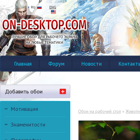
RU
ENG
Главная
Форум
Новости
Контакт
Добавить обои
Мотивация
Обои на рабочий стол
»
Живот
Знаменитости