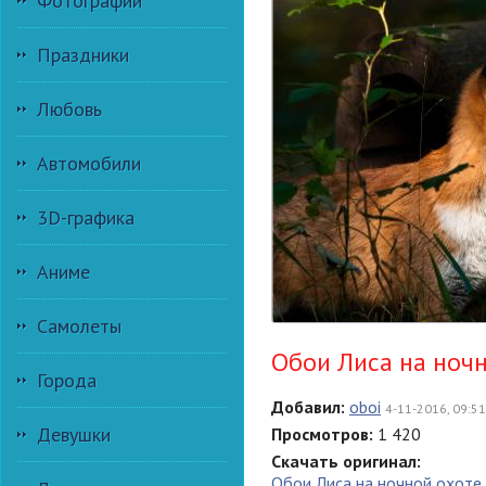
Фотографии
Праздники
Любовь
Автомобили
3D-графика
Аниме
Самолеты
Обои Лиса на ночн
Города
Добавил:
oboi
4-11-2016, 09:51
Девушки
Просмотров:
1 420
Скачать оригинал:
Обои Лиса на ночной охоте