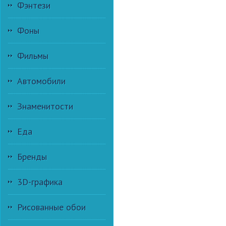
Фэнтези
Фоны
Фильмы
Автомобили
Знаменитости
Еда
Бренды
3D-графика
Рисованные обои