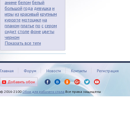
аниме
белом
белый
большой
года
девушка
и
игры
из
красивый
крупным
курорте
мотоцикл
на
планом
платье
по
с
сером
сидит
столе
фоне
цветы
черном
Показать все теги
Главная
Форум
Новости
Контакты
Регистрация
Добавить обои
© 2016-2100
Обои для рабочего стола
Все права защищены