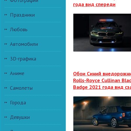
Фотографии
года вид спереди
Праздники
Любовь
Автомобили
3D-графика
Аниме
Обои Синий внедорожн
Rolls-Royce Cullinan Bla
Badge 2021 года вид сз
Самолеты
Города
Девушки