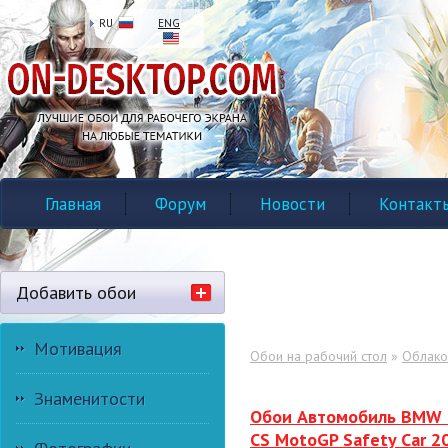
RU
ENG
Главная
Форум
Новости
Контакт
Добавить обои
Мотивация
Обои на рабочий стол
»
Облако
Знаменитости
Обои Автомобиль BMW
CS MotoGP Safety Car 2