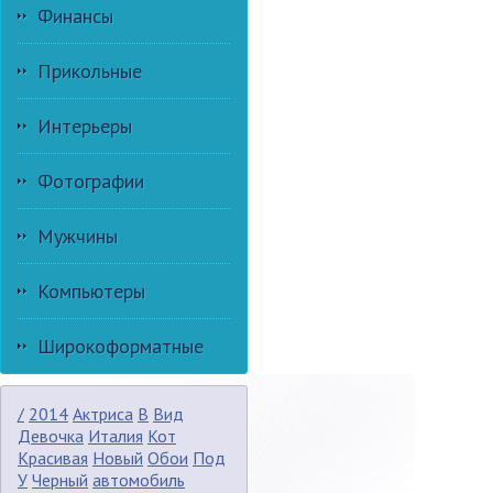
Финансы
Прикольные
Интерьеры
Фотографии
Мужчины
Компьютеры
Широкоформатные
/
2014
Актриса
В
Вид
Девочка
Италия
Кот
Красивая
Новый
Обои
Под
У
Черный
автомобиль