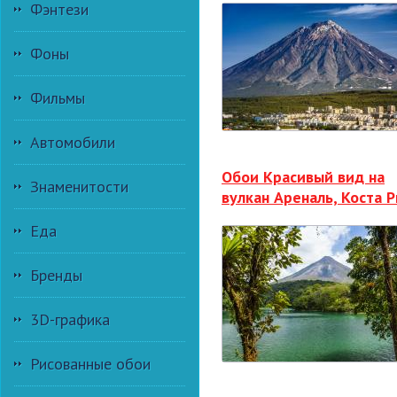
Фэнтези
Фоны
Фильмы
Автомобили
Обои Красивый вид на
Знаменитости
вулкан Ареналь, Коста 
Еда
Бренды
3D-графика
Рисованные обои