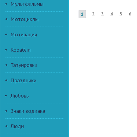
Мультфильмы
2
3
4
5
6
1
Мотоциклы
Мотивация
Корабли
Татуировки
Праздники
Любовь
Знаки зодиака
Люди