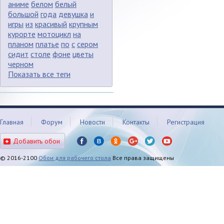
аниме
белом
белый
большой
года
девушка
и
игры
из
красивый
крупным
курорте
мотоцикл
на
планом
платье
по
с
сером
сидит
столе
фоне
цветы
черном
Показать все теги
Главная
Форум
Новости
Контакты
Регистрация
Добавить обои
© 2016-2100
Обои для рабочего стола
Все права защищены