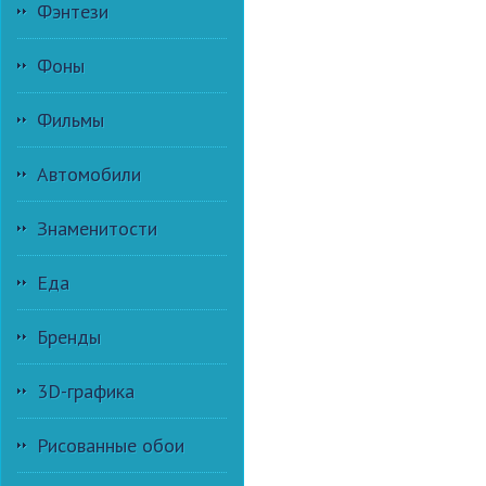
Фэнтези
Фоны
Фильмы
Автомобили
Знаменитости
Еда
Бренды
3D-графика
Рисованные обои