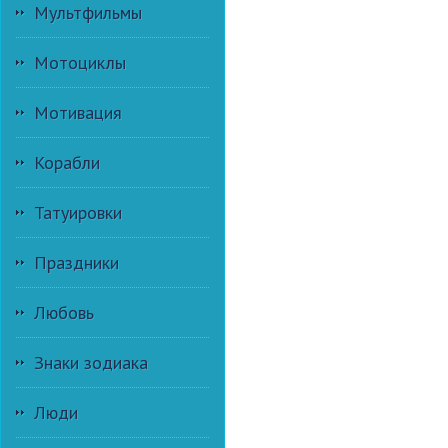
Мультфильмы
Мотоциклы
Мотивация
Корабли
Татуировки
Праздники
Любовь
Знаки зодиака
Люди