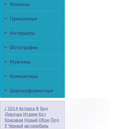
Финансы
Прикольные
Интерьеры
Фотографии
Мужчины
Компьютеры
Широкоформатные
/
2014
Актриса
В
Вид
Девочка
Италия
Кот
Красивая
Новый
Обои
Под
У
Черный
автомобиль