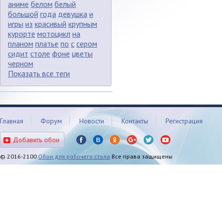
аниме
белом
белый
большой
года
девушка
и
игры
из
красивый
крупным
курорте
мотоцикл
на
планом
платье
по
с
сером
сидит
столе
фоне
цветы
черном
Показать все теги
Главная
Форум
Новости
Контакты
Регистрация
Добавить обои
© 2016-2100
Обои для рабочего стола
Все права защищены