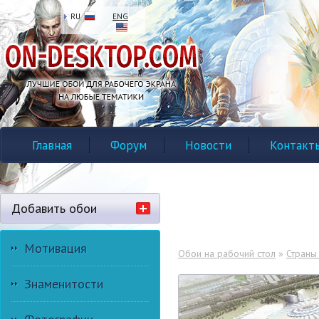
RU
ENG
Главная
Форум
Новости
Контакт
Добавить обои
Мотивация
Обои на рабочий стол
»
Страны
Знаменитости