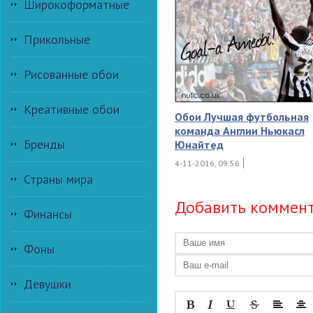
Широкоформатные
Прикольные
Рисованные обои
Креативные обои
Обои Лучшая футбольная
команда Англии Ньюкасл
Бренды
Юнайтед
4-11-2016, 09:56
Страны мира
Добавить коммен
Финансы
Фоны
Девушки