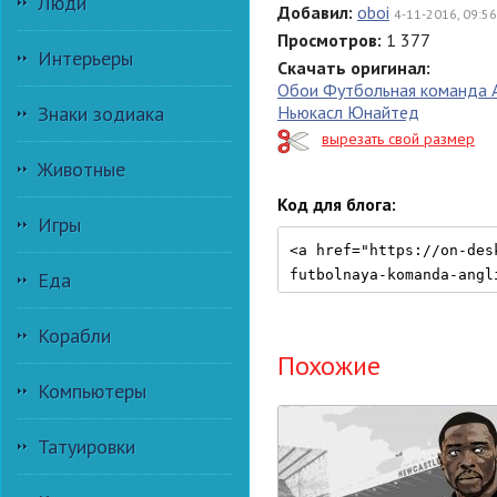
Люди
Добавил:
oboi
4-11-2016, 09:56
Просмотров:
1 377
Интерьеры
Скачать оригинал:
Обои Футбольная команда 
Знаки зодиака
Ньюкасл Юнайтед
вырезать свой размер
Животные
Код для блога:
Игры
Еда
Корабли
Похожие
Компьютеры
Татуировки