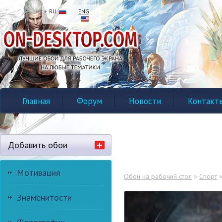
RU
ENG
Главная
Форум
Новости
Контакт
Добавить обои
Мотивация
Обои на рабочий стол
»
Спорт
Знаменитости