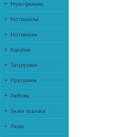
Мультфильмы
Мотоциклы
Мотивация
Корабли
Татуировки
Праздники
Любовь
Знаки зодиака
Люди