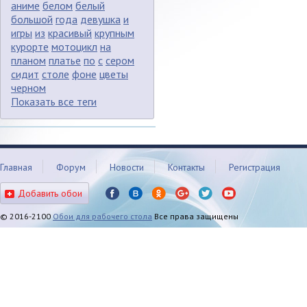
аниме
белом
белый
большой
года
девушка
и
игры
из
красивый
крупным
курорте
мотоцикл
на
планом
платье
по
с
сером
сидит
столе
фоне
цветы
черном
Показать все теги
Главная
Форум
Новости
Контакты
Регистрация
Добавить обои
© 2016-2100
Обои для рабочего стола
Все права защищены