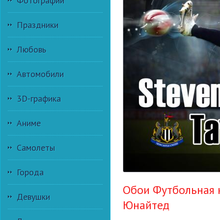
Фотографии
Праздники
Любовь
Автомобили
3D-графика
Аниме
Самолеты
Города
Обои Футбольная 
Девушки
Юнайтед