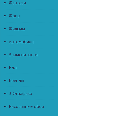
Фэнтези
Фоны
Фильмы
Автомобили
Знаменитости
Еда
Бренды
3D-графика
Рисованные обои