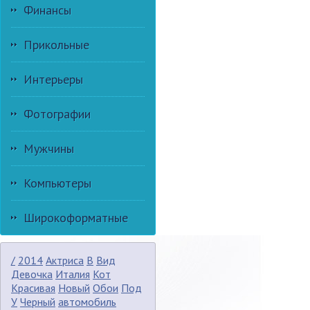
Финансы
Прикольные
Интерьеры
Фотографии
Мужчины
Компьютеры
Широкоформатные
/
2014
Актриса
В
Вид
Девочка
Италия
Кот
Красивая
Новый
Обои
Под
У
Черный
автомобиль