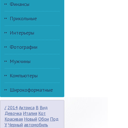
Финансы
Прикольные
Интерьеры
Фотографии
Мужчины
Компьютеры
Широкоформатные
/
2014
Актриса
В
Вид
Девочка
Италия
Кот
Красивая
Новый
Обои
Под
У
Черный
автомобиль