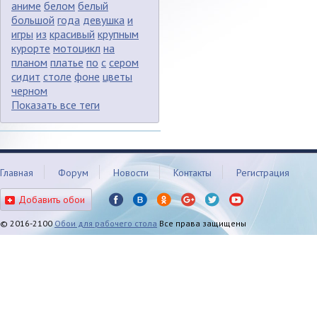
аниме
белом
белый
большой
года
девушка
и
игры
из
красивый
крупным
курорте
мотоцикл
на
планом
платье
по
с
сером
сидит
столе
фоне
цветы
черном
Показать все теги
Главная
Форум
Новости
Контакты
Регистрация
Добавить обои
© 2016-2100
Обои для рабочего стола
Все права защищены