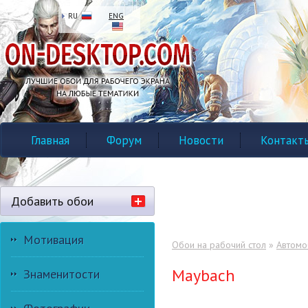
RU
ENG
Главная
Форум
Новости
Контакт
Добавить обои
Мотивация
Обои на рабочий стол
»
Автомо
Maybach
Знаменитости