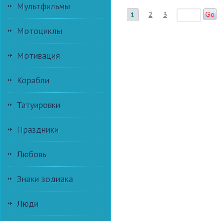
Мультфильмы
2
3
1
Go
Мотоциклы
Мотивация
Корабли
Татуировки
Праздники
Любовь
Знаки зодиака
Люди