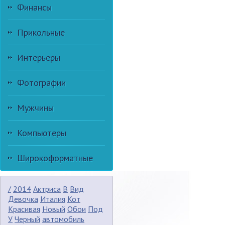
Финансы
Прикольные
Интерьеры
Фотографии
Мужчины
Компьютеры
Широкоформатные
/
2014
Актриса
В
Вид
Девочка
Италия
Кот
Красивая
Новый
Обои
Под
У
Черный
автомобиль