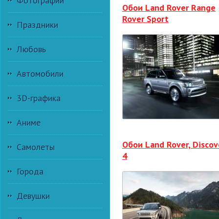
Фотографии
Обои Land Rover Range
Rover Sport
Праздники
Любовь
Автомобили
3D-графика
Аниме
Обои Land Rover, Discov
Самолеты
4
Города
Девушки