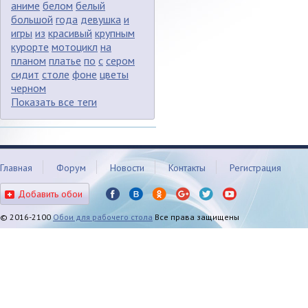
аниме
белом
белый
большой
года
девушка
и
игры
из
красивый
крупным
курорте
мотоцикл
на
планом
платье
по
с
сером
сидит
столе
фоне
цветы
черном
Показать все теги
Главная
Форум
Новости
Контакты
Регистрация
Добавить обои
© 2016-2100
Обои для рабочего стола
Все права защищены