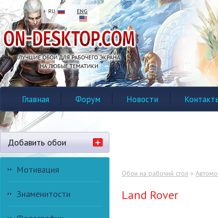
RU
ENG
Главная
Форум
Новости
Контакт
Добавить обои
Мотивация
Обои на рабочий стол
»
Автомо
Land Rover
Знаменитости