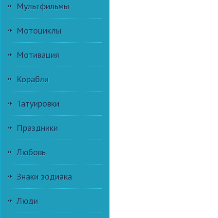
Мультфильмы
Мотоциклы
Мотивация
Корабли
Татуировки
Праздники
Любовь
Знаки зодиака
Люди