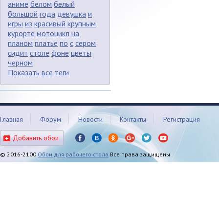
аниме
белом
белый
большой
года
девушка
и
игры
из
красивый
крупным
курорте
мотоцикл
на
планом
платье
по
с
сером
сидит
столе
фоне
цветы
черном
Показать все теги
Главная
Форум
Новости
Контакты
Регистрация
Добавить обои
© 2016-2100
Обои для рабочего стола
Все права защищены