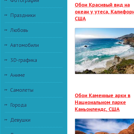
Фотографии
Обои Красивый вид на
океан у утеса, Калифор
Праздники
США
Любовь
Автомобили
3D-графика
Аниме
Самолеты
Обои Каменные арки в
Национальном парке
Города
Каньонлендс, США
Девушки