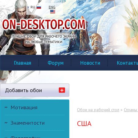
RU
ENG
Главная
Форум
Новости
Контакт
Добавить обои
Мотивация
Обои на рабочий стол
»
Страны
США
Знаменитости