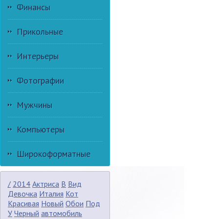
Финансы
Прикольные
Интерьеры
Фотографии
Мужчины
Компьютеры
Широкоформатные
/
2014
Актриса
В
Вид
Девочка
Италия
Кот
Красивая
Новый
Обои
Под
У
Черный
автомобиль