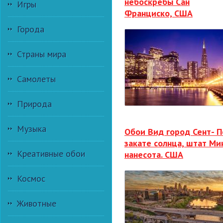
небоскребы Сан
Игры
Франциско, США
Города
Страны мира
Самолеты
Природа
Музыка
Обои Вид город Сент- П
закате солнца, штат Ми
Креативные обои
нанесота. США
Космос
Животные