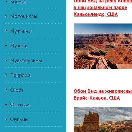
Обои Вид на реку Коло
Космос
в национальном парке
Каньонлендс, США
Мотоциклы
Мужчины
Музыка
Мультфильмы
Природа
Спорт
Обои Вид на живописны
Брайс-Каньон, США
Фэнтези
Фильмы