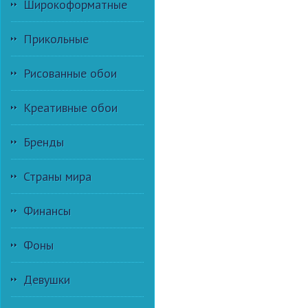
Широкоформатные
Прикольные
Рисованные обои
Креативные обои
Бренды
Страны мира
Финансы
Фоны
Девушки