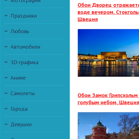
Фотографии
Обои Дворец отражаетс
воде вечером, Стокголь
Праздники
Швеция
Любовь
Автомобили
3D-графика
Аниме
Самолеты
Обои Замок Грипсхольм
голубым небом, Швеци
Города
Девушки