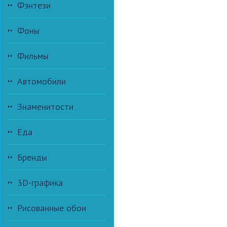
Фэнтези
Фоны
Фильмы
Автомобили
Знаменитости
Еда
Бренды
3D-графика
Рисованные обои