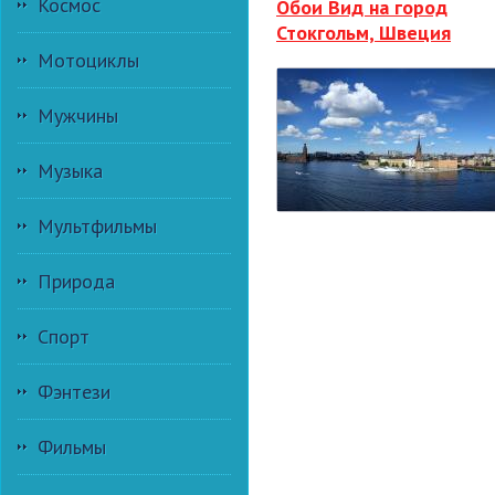
Космос
Обои Вид на город
Стокгольм, Швеция
Мотоциклы
Мужчины
Музыка
Мультфильмы
Природа
Спорт
Фэнтези
Фильмы