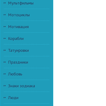
Мультфильмы
Мотоциклы
Мотивация
Корабли
Татуировки
Праздники
Любовь
Знаки зодиака
Люди