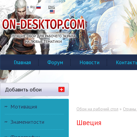
RU
ENG
Главная
Форум
Новости
Контакт
Добавить обои
Мотивация
Обои на рабочий стол
»
Страны
Швеция
Знаменитости