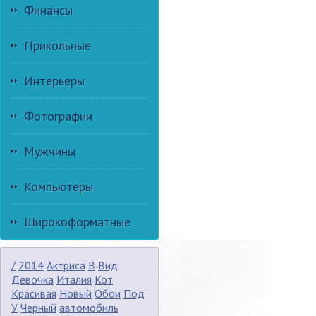
Финансы
Прикольные
Интерьеры
Фотографии
Мужчины
Компьютеры
Широкоформатные
/
2014
Актриса
В
Вид
Девочка
Италия
Кот
Красивая
Новый
Обои
Под
У
Черный
автомобиль