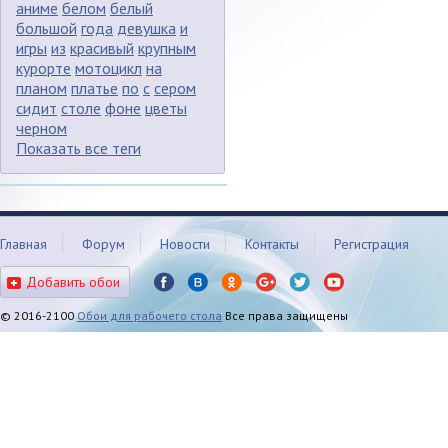
аниме
белом
белый
большой
года
девушка
и
игры
из
красивый
крупным
курорте
мотоцикл
на
планом
платье
по
с
сером
сидит
столе
фоне
цветы
черном
Показать все теги
Главная
Форум
Новости
Контакты
Регистрация
Добавить обои
© 2016-2100
Обои для рабочего стола
Все права защищены