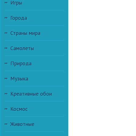
Игры
Города
Страны мира
Самолеты
Природа
Музыка
Креативные обои
Космос
Животные