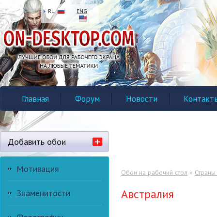
RU
ENG
Главная
Форум
Новости
Контакт
Добавить обои
Мотивация
Обои на рабочий стол
»
Страны
Австралия
Знаменитости