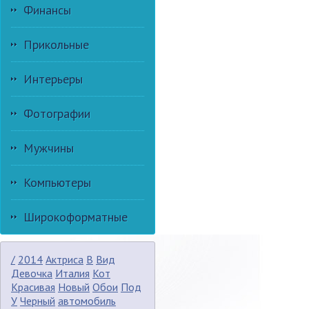
Финансы
Прикольные
Интерьеры
Фотографии
Мужчины
Компьютеры
Широкоформатные
/
2014
Актриса
В
Вид
Девочка
Италия
Кот
Красивая
Новый
Обои
Под
У
Черный
автомобиль