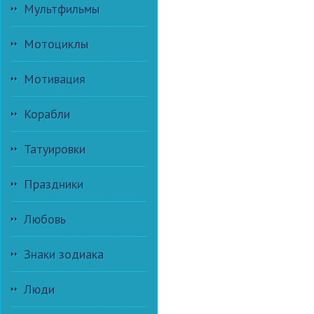
Мультфильмы
Мотоциклы
Мотивация
Корабли
Татуировки
Праздники
Любовь
Знаки зодиака
Люди