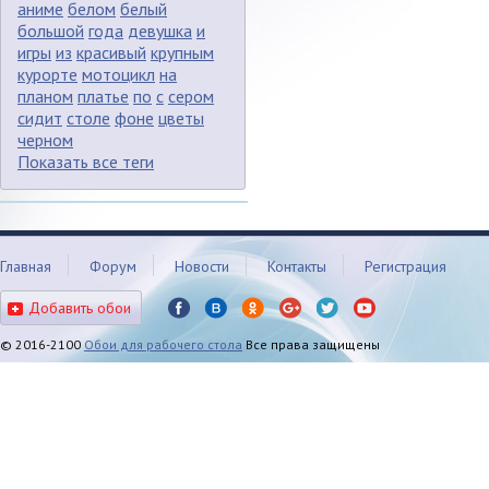
аниме
белом
белый
большой
года
девушка
и
игры
из
красивый
крупным
курорте
мотоцикл
на
планом
платье
по
с
сером
сидит
столе
фоне
цветы
черном
Показать все теги
Главная
Форум
Новости
Контакты
Регистрация
Добавить обои
© 2016-2100
Обои для рабочего стола
Все права защищены