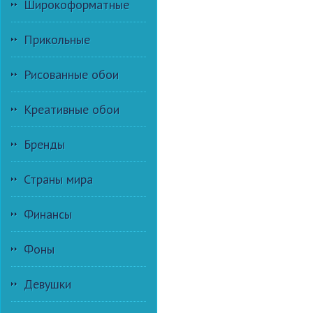
Широкоформатные
Прикольные
Рисованные обои
Креативные обои
Бренды
Страны мира
Финансы
Фоны
Девушки