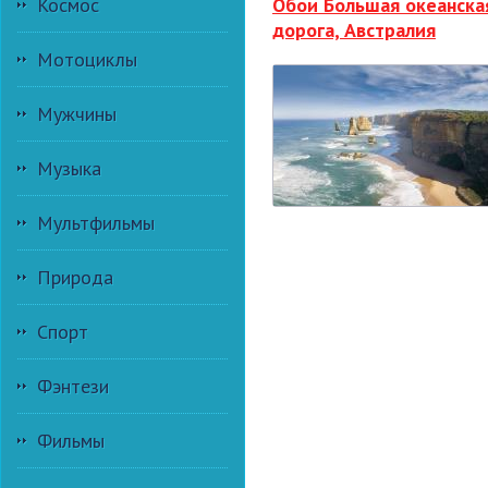
Космос
Обои Большая океанска
дорога, Австралия
Мотоциклы
Мужчины
Музыка
Мультфильмы
Природа
Спорт
Фэнтези
Фильмы