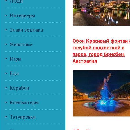
Люди
Интерьеры
Знаки зодиака
Обои Красивый фонтан 
Животные
голубой подсветкой в
парке, город Брисбен.
Игры
Австралия
Еда
Корабли
Компьютеры
Татуировки