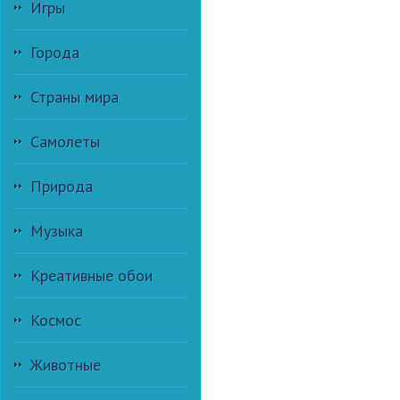
Игры
Города
Страны мира
Самолеты
Природа
Музыка
Креативные обои
Космос
Животные