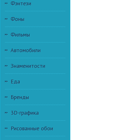
Фэнтези
Фоны
Фильмы
Автомобили
Знаменитости
Еда
Бренды
3D-графика
Рисованные обои