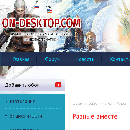
RU
ENG
Главная
Форум
Новости
Контакт
Добавить обои
Мотивация
Обои на рабочий стол
»
Живот
Разные вместе
Знаменитости