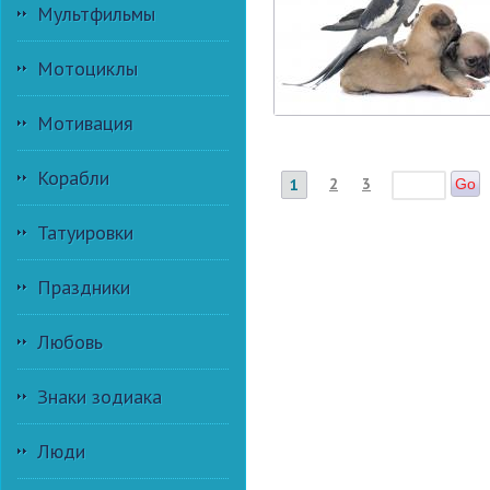
Мультфильмы
Мотоциклы
Мотивация
Корабли
2
3
1
Go
Татуировки
Праздники
Любовь
Знаки зодиака
Люди