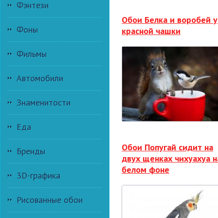
Фэнтези
Обои Белка и воробей у
Фоны
красной чашки
Фильмы
Автомобили
Знаменитости
Еда
Обои Попугай сидит на
Бренды
двух щенках чихуахуа н
белом фоне
3D-графика
Рисованные обои