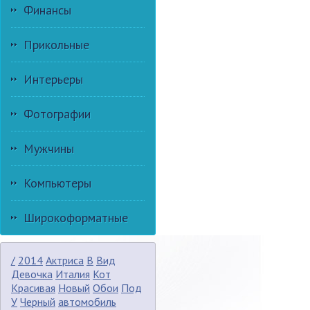
Финансы
Прикольные
Интерьеры
Фотографии
Мужчины
Компьютеры
Широкоформатные
/
2014
Актриса
В
Вид
Девочка
Италия
Кот
Красивая
Новый
Обои
Под
У
Черный
автомобиль