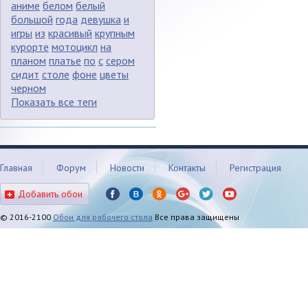
аниме
белом
белый
большой
года
девушка
и
игры
из
красивый
крупным
курорте
мотоцикл
на
планом
платье
по
с
сером
сидит
столе
фоне
цветы
черном
Показать все теги
Главная
Форум
Новости
Контакты
Регистрация
Добавить обои
© 2016-2100
Обои для рабочего стола
Все права защищены