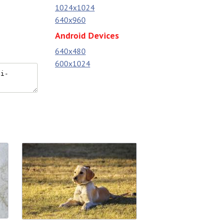
1024x1024
640x960
Android Devices
640x480
600x1024