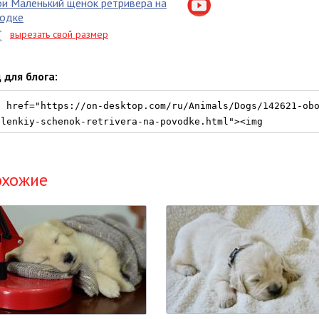
и Маленький щенок ретривера на
одке
вырезать свой размер
 для блога:
охожие