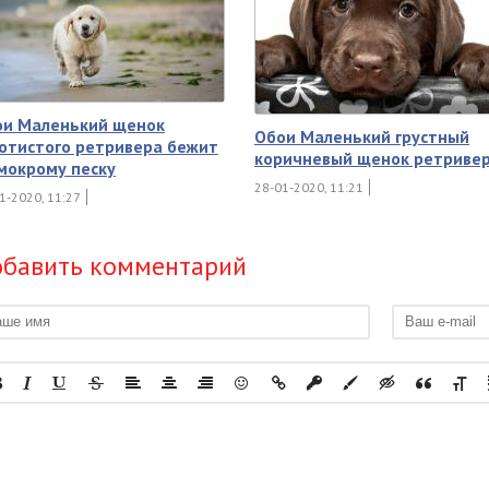
ои Маленький щенок
Обои Маленький грустный
отистого ретривера бежит
коричневый щенок ретриве
мокрому песку
28-01-2020, 11:21
1-2020, 11:27
бавить комментарий