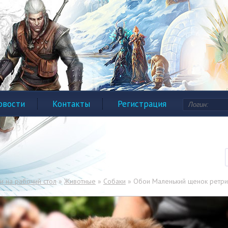
овости
Контакты
Регистрация
и на рабочий стол
»
Животные
»
Собаки
» Обои Маленький щенок ретри