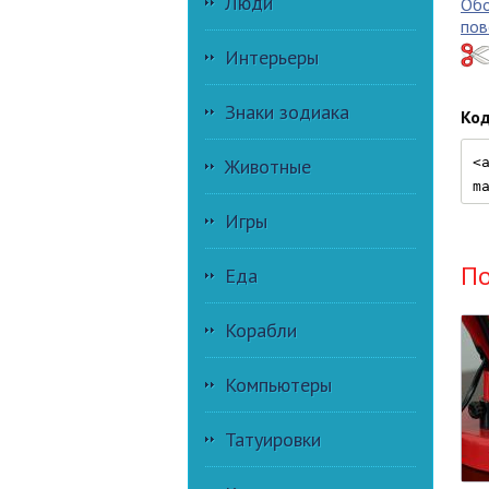
Люди
Обо
пов
Интерьеры
Знаки зодиака
Код
Животные
Игры
П
Еда
Корабли
Компьютеры
Татуировки