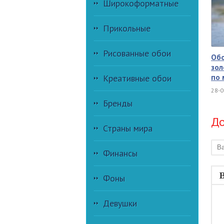
Широкоформатные
Прикольные
Рисованные обои
Об
зол
по 
Креативные обои
28-0
Бренды
До
Страны мира
Финансы
Фоны
Девушки