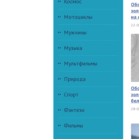
Космос
Об
зол
Мотоциклы
на 
22-0
Мужчины
Музыка
Мультфильмы
Природа
Об
Спорт
зол
бе
28-0
Фэнтези
Фильмы