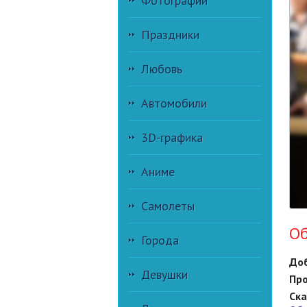
Фотографии
Праздники
Любовь
Автомобили
3D-графика
Аниме
Самолеты
Об
Города
Доб
Девушки
Про
Ска