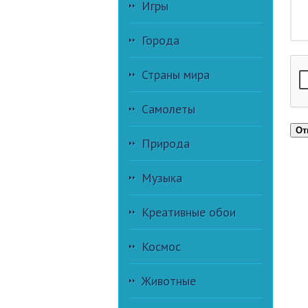
Игры
Города
Страны мира
Самолеты
От
Природа
Музыка
Креативные обои
Космос
Животные