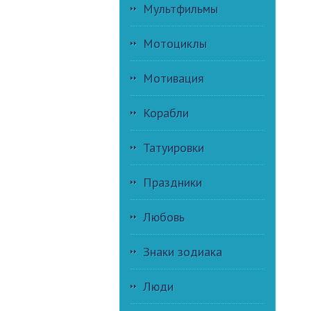
Мультфильмы
Мотоциклы
Мотивация
Корабли
Татуировки
Праздники
Любовь
Знаки зодиака
Люди