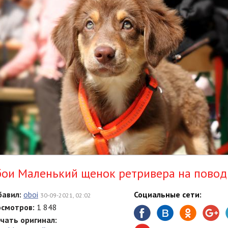
ои Маленький щенок ретривера на повод
авил:
oboi
Социальные сети:
30-09-2021, 02:02
смотров:
1 848
чать оригинал: