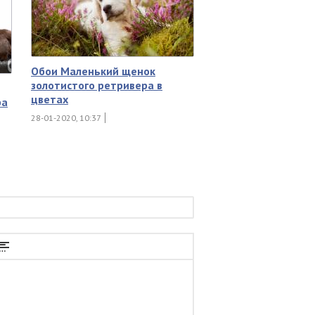
Обои Маленький щенок
золотистого ретривера в
цветах
ра
28-01-2020, 10:37