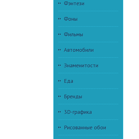
Фэнтези
Фоны
Фильмы
Автомобили
Знаменитости
Еда
Бренды
3D-графика
Рисованные обои