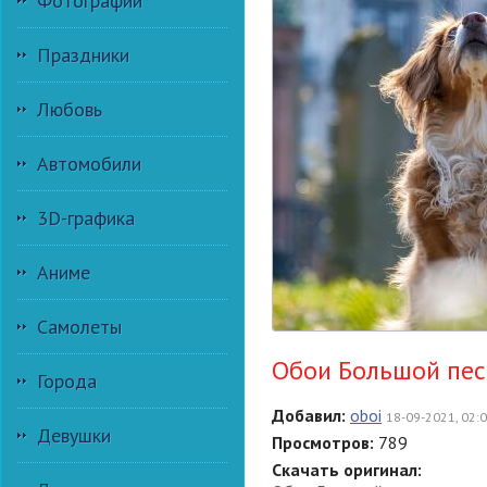
Фотографии
Праздники
Любовь
Автомобили
3D-графика
Аниме
Самолеты
Обои Большой пес
Города
Добавил:
oboi
18-09-2021, 02:
Девушки
Просмотров:
789
Скачать оригинал: