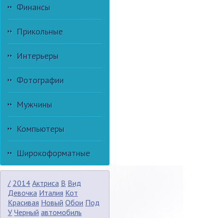
Финансы
Прикольные
Интерьеры
Фотографии
Мужчины
Компьютеры
Широкоформатные
/
2014
Актриса
В
Вид
Девочка
Италия
Кот
Красивая
Новый
Обои
Под
У
Черный
автомобиль