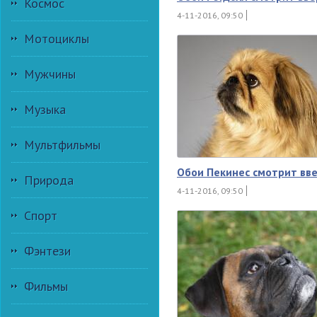
Космос
4-11-2016, 09:50
Мотоциклы
Мужчины
Музыка
Мультфильмы
Обои Пекинес смотрит вв
Природа
4-11-2016, 09:50
Спорт
Фэнтези
Фильмы