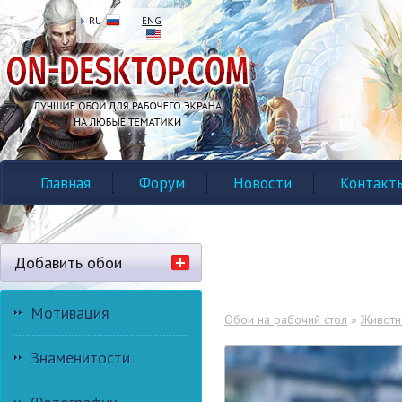
RU
ENG
Главная
Форум
Новости
Контакт
Добавить обои
Мотивация
Обои на рабочий стол
»
Живот
Знаменитости