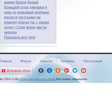
аниме
белом
белый
большой
года
девушка
и
игры
из
красивый
крупным
курорте
мотоцикл
на
планом
платье
по
с
сером
сидит
столе
фоне
цветы
черном
Показать все теги
Главная
Форум
Новости
Контакты
Регистрация
Добавить обои
© 2016-2100
Обои для рабочего стола
Все права защищены