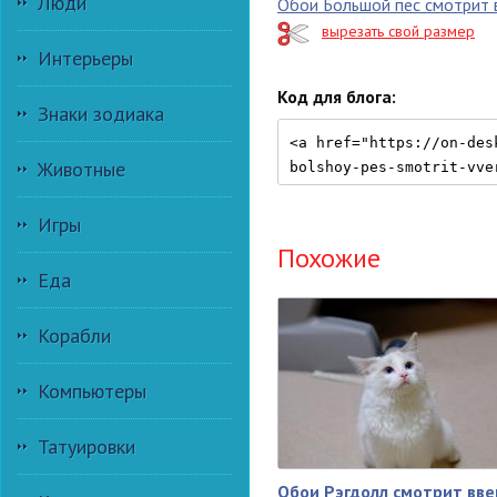
Люди
Обои Большой пес смотрит 
вырезать свой размер
Интерьеры
Код для блога:
Знаки зодиака
Животные
Игры
Похожие
Еда
Корабли
Компьютеры
Татуировки
Обои Рэгдолл смотрит вве