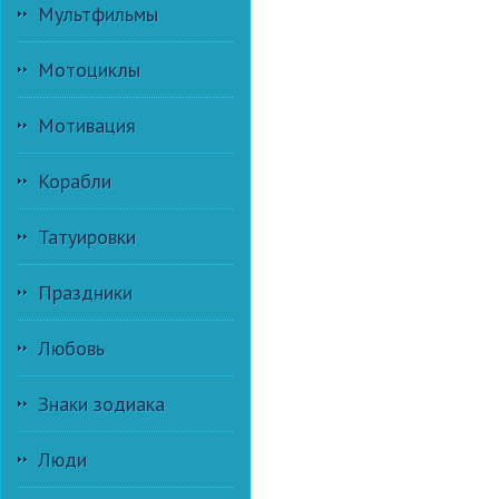
Мультфильмы
Мотоциклы
Мотивация
Корабли
Татуировки
Праздники
Любовь
Знаки зодиака
Люди