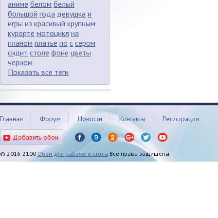
аниме
белом
белый
большой
года
девушка
и
игры
из
красивый
крупным
курорте
мотоцикл
на
планом
платье
по
с
сером
сидит
столе
фоне
цветы
черном
Показать все теги
Главная
Форум
Новости
Контакты
Регистрация
Добавить обои
© 2016-2100
Обои для рабочего стола
Все права защищены