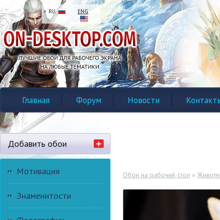
RU
ENG
Главная
Форум
Новости
Контакт
Добавить обои
Мотивация
Обои на рабочий стол
»
Живот
Знаменитости