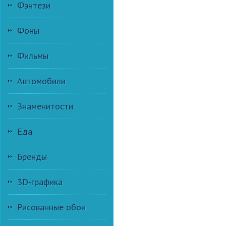
Фэнтези
Фоны
Фильмы
Автомобили
Знаменитости
Еда
Бренды
3D-графика
Рисованные обои