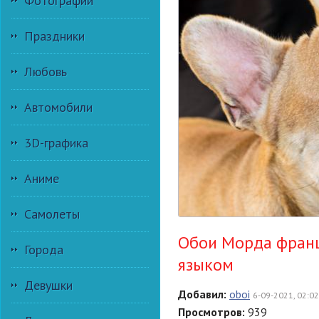
Фотографии
Праздники
Любовь
Автомобили
3D-графика
Аниме
Самолеты
Обои Морда франц
Города
языком
Девушки
Добавил:
oboi
6-09-2021, 02:02
Просмотров:
939