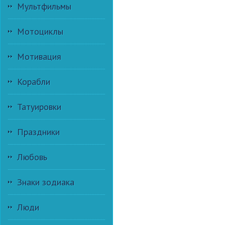
Мультфильмы
Мотоциклы
Мотивация
Корабли
Татуировки
Праздники
Любовь
Знаки зодиака
Люди