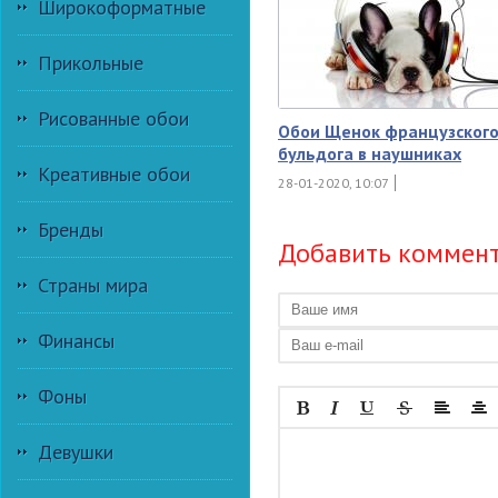
Широкоформатные
Прикольные
Рисованные обои
Обои Щенок французског
бульдога в наушниках
Креативные обои
28-01-2020, 10:07
Бренды
Добавить коммен
Страны мира
Финансы
Фоны
Девушки