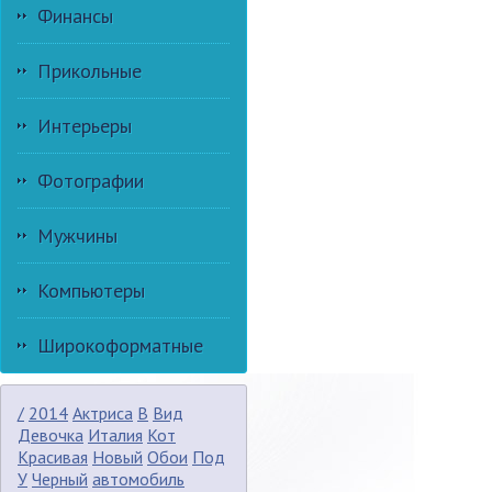
Финансы
Прикольные
Интерьеры
Фотографии
Мужчины
Компьютеры
Широкоформатные
/
2014
Актриса
В
Вид
Девочка
Италия
Кот
Красивая
Новый
Обои
Под
У
Черный
автомобиль