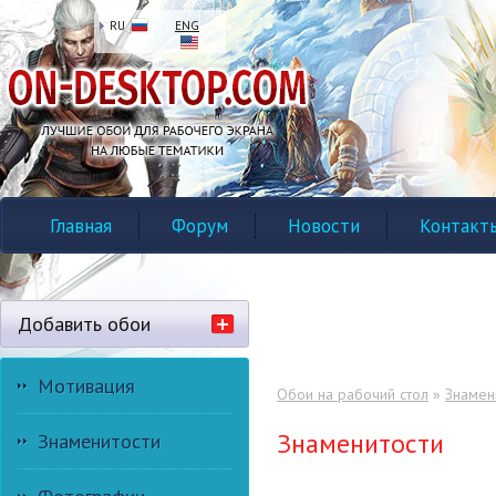
RU
ENG
Главная
Форум
Новости
Контакт
Добавить обои
Мотивация
Обои на рабочий стол
»
Знамен
Знаменитости
Знаменитости