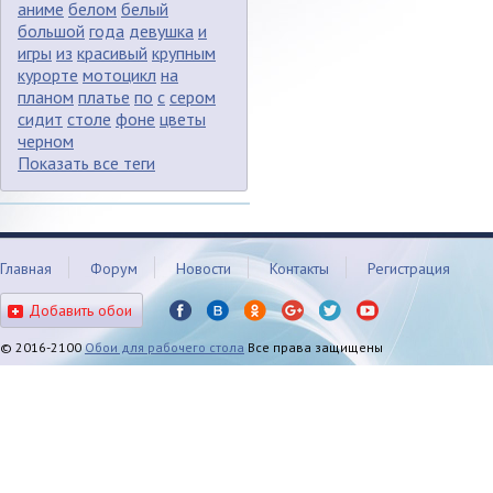
аниме
белом
белый
большой
года
девушка
и
игры
из
красивый
крупным
курорте
мотоцикл
на
планом
платье
по
с
сером
сидит
столе
фоне
цветы
черном
Показать все теги
Главная
Форум
Новости
Контакты
Регистрация
Добавить обои
© 2016-2100
Обои для рабочего стола
Все права защищены