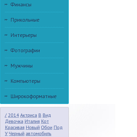
Финансы
Прикольные
Интерьеры
Фотографии
Мужчины
Компьютеры
Широкоформатные
/
2014
Актриса
В
Вид
Девочка
Италия
Кот
Красивая
Новый
Обои
Под
У
Черный
автомобиль