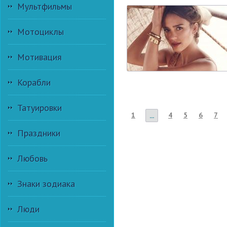
Мультфильмы
Мотоциклы
Мотивация
Корабли
Татуировки
1
4
5
6
7
...
Праздники
Любовь
Знаки зодиака
Люди