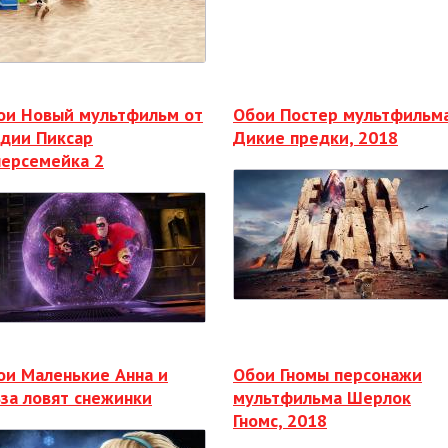
ои Новый мультфильм от
Обои Постер мультфильм
удии Пиксар
Дикие предки, 2018
персемейка 2
ои Маленькие Анна и
Обои Гномы персонажи
ьза ловят снежинки
мультфильма Шерлок
Гномс, 2018