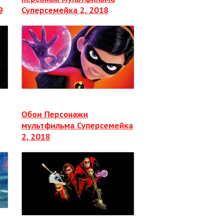
9
Суперсемейка 2, 2018
Обои Персонажи
мультфильма Суперсемейка
2, 2018