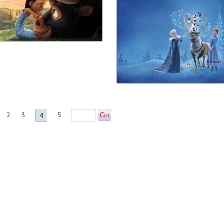
2
3
5
4
Go