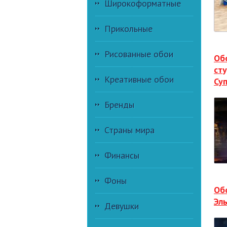
Широкоформатные
Прикольные
Рисованные обои
Об
ст
Креативные обои
Су
Бренды
Страны мира
Финансы
Фоны
Об
Эл
Девушки