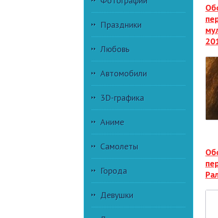
Фотографии
Об
пе
Праздники
му
20
Любовь
Автомобили
3D-графика
Аниме
Самолеты
Об
пе
Города
Ра
Девушки