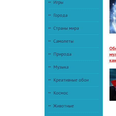
Игры
Города
Страны мира
Самолеты
Об
Природа
му
ка
Музыка
Креативные обои
Космос
Животные