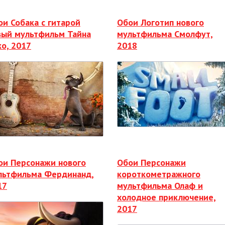
ои Собака с гитарой
Обои Логотип нового
вый мультфильм Тайна
мультфильма Смолфут,
ко, 2017
2018
ои Персонажи нового
Обои Персонажи
льтфильма Фердинанд,
короткометражного
17
мультфильма Олаф и
холодное приключение,
2017