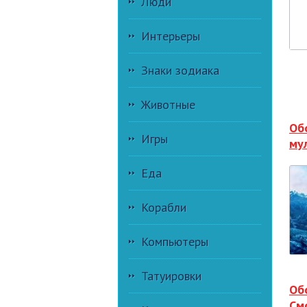
Люди
Интерьеры
Знаки зодиака
Животные
Об
Игры
му
Еда
Корабли
Компьютеры
Татуировки
Об
См