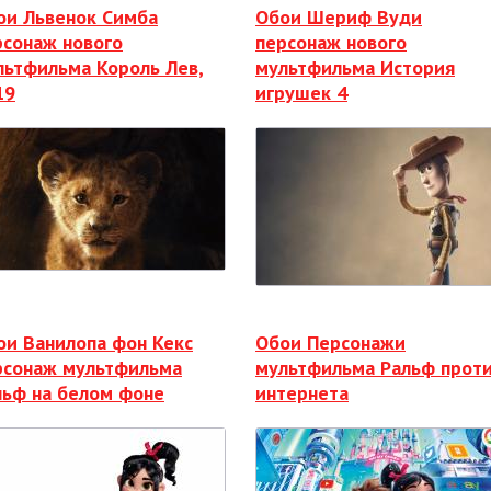
ои Львенок Симба
Обои Шериф Вуди
рсонаж нового
персонаж нового
льтфильма Король Лев,
мультфильма История
19
игрушек 4
ои Ванилопа фон Кекс
Обои Персонажи
рсонаж мультфильма
мультфильма Ральф прот
льф на белом фоне
интернета