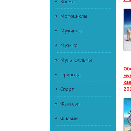
Космос
Мотоциклы
Мужчины
Музыка
Мультфильмы
Об
Природа
му
ка
20
Спорт
Фэнтези
Фильмы