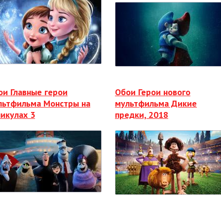
ои Главные герои
Обои Герои нового
льтфильма Монстры на
мультфильма Дикие
никулах 3
предки, 2018