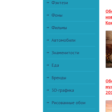
Фэнтези
Об
Фоны
но
Ко
Фильмы
Автомобили
Знаменитости
Еда
Бренды
Об
му
3D-графика
20
Рисованные обои