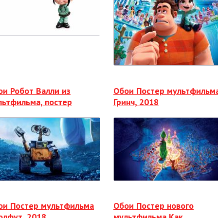
ои Робот Валли из
Обои Постер мультфильм
льтфильма, постер
Гринч, 2018
ои Постер мультфильма
Обои Постер нового
олфут, 2018
мультфильма Как