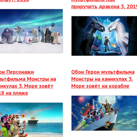
приручить дракона 3, 201
ои Персонажи
Обои Герои мультфильма
льтфильма Монстры на
Монстры на каникулах 3.
никулах 3. Море зовёт
Море зовёт на корабле
18 на пляже