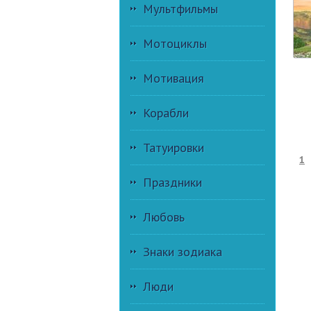
Мультфильмы
Мотоциклы
Мотивация
Корабли
Татуировки
1
Праздники
Любовь
Знаки зодиака
Люди