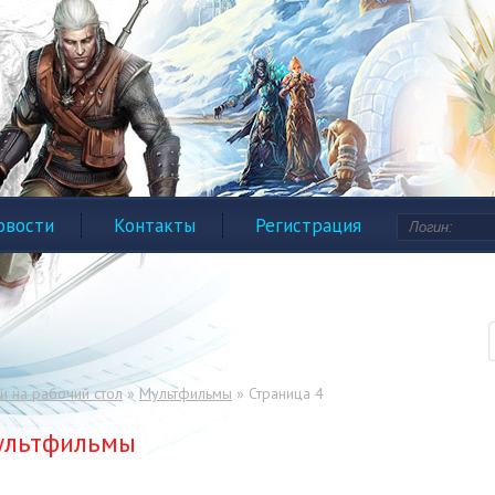
овости
Контакты
Регистрация
и на рабочий стол
»
Мультфильмы
» Страница 4
ультфильмы