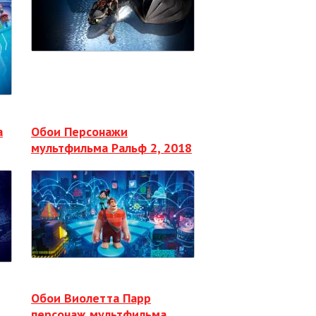
а
Обои Персонажи
мультфильма Ральф 2, 2018
Обои Виолетта Парр
персонаж мультфильма