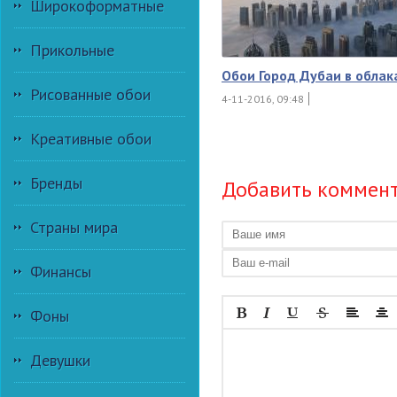
Широкоформатные
Прикольные
Обои Город Дубаи в облак
Рисованные обои
4-11-2016, 09:48
Креативные обои
Бренды
Добавить коммен
Страны мира
Финансы
Фоны
Девушки