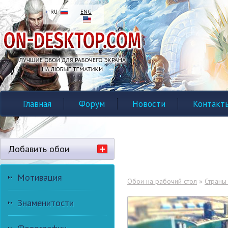
RU
ENG
Главная
Форум
Новости
Контакт
Добавить обои
Мотивация
Обои на рабочий стол
»
Страны
Знаменитости