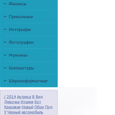
Финансы
Прикольные
Интерьеры
Фотографии
Мужчины
Компьютеры
Широкоформатные
/
2014
Актриса
В
Вид
Девочка
Италия
Кот
Красивая
Новый
Обои
Под
У
Черный
автомобиль