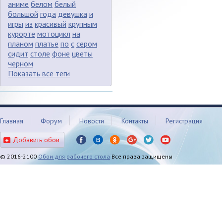
аниме
белом
белый
большой
года
девушка
и
игры
из
красивый
крупным
курорте
мотоцикл
на
планом
платье
по
с
сером
сидит
столе
фоне
цветы
черном
Показать все теги
Главная
Форум
Новости
Контакты
Регистрация
Добавить обои
© 2016-2100
Обои для рабочего стола
Все права защищены