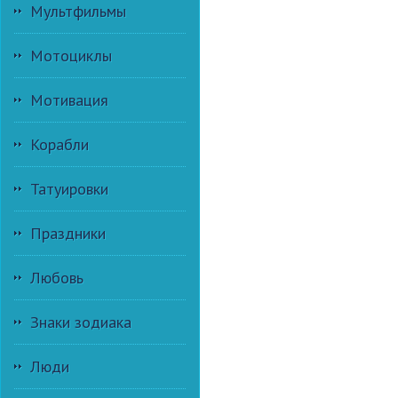
Мультфильмы
Мотоциклы
Мотивация
Корабли
Татуировки
Праздники
Любовь
Знаки зодиака
Люди