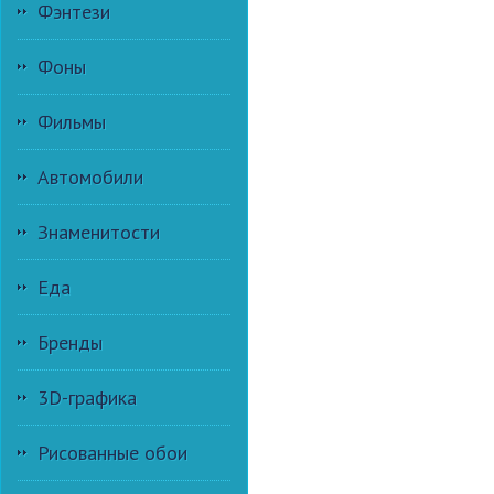
Фэнтези
Фоны
Фильмы
Автомобили
Знаменитости
Еда
Бренды
3D-графика
Рисованные обои