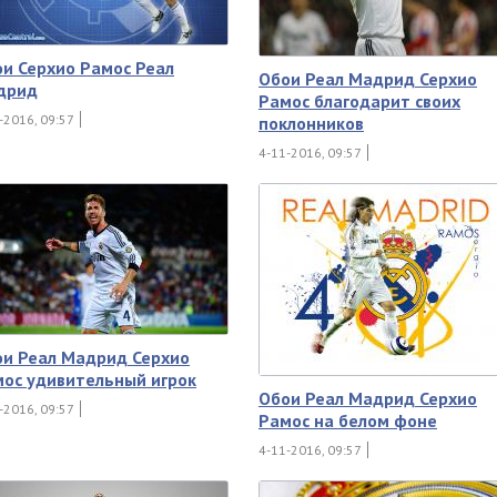
и Серхио Рамос Реал
Обои Реал Мадрид Серхио
дрид
Рамос благодарит своих
-2016, 09:57
поклонников
4-11-2016, 09:57
и Реал Мадрид Серхио
ос удивительный игрок
Обои Реал Мадрид Серхио
-2016, 09:57
Рамос на белом фоне
4-11-2016, 09:57