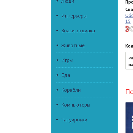
Люди
Про
Ска
Обо
Интерьеры
15
Знаки зодиака
Животные
Код
Игры
Еда
Корабли
П
Компьютеры
Татуировки