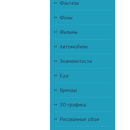
Фэнтези
Фоны
Фильмы
Автомобили
Знаменитости
Еда
Бренды
3D-графика
Рисованные обои