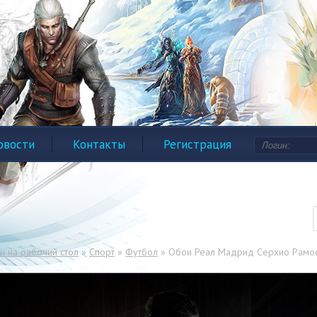
овости
Контакты
Регистрация
и на рабочий стол
»
Спорт
»
Футбол
» Обои Реал Мадрид Серхио Рамо