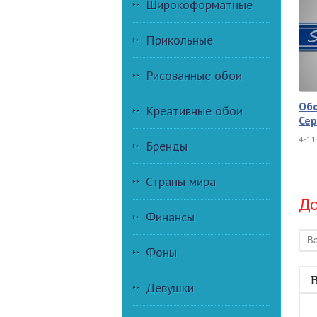
Широкоформатные
Прикольные
Рисованные обои
Об
Креативные обои
Сер
4-11
Бренды
Страны мира
До
Финансы
Фоны
Девушки