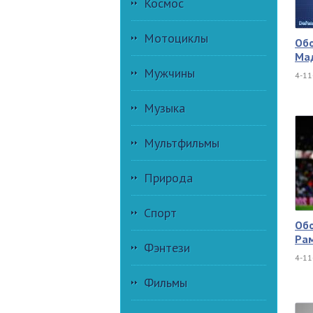
Космос
Мотоциклы
Обо
Ма
Мужчины
4-11
Музыка
Мультфильмы
Природа
Спорт
Обо
Рам
Фэнтези
4-11
Фильмы