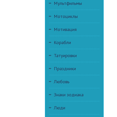
Мультфильмы
Мотоциклы
Мотивация
Корабли
Татуировки
Праздники
Любовь
Знаки зодиака
Люди