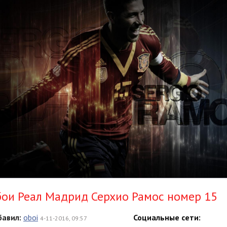
ои Реал Мадрид Серхио Рамос номер 15
авил:
oboi
Социальные сети:
4-11-2016, 09:57