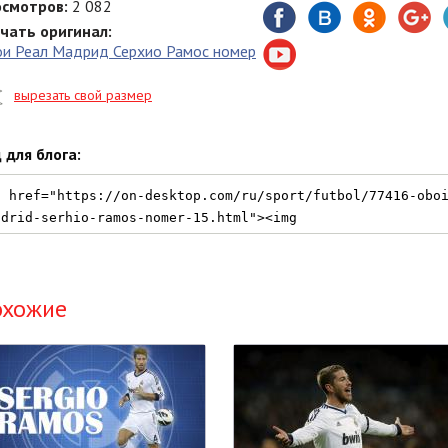
смотров:
2 082
чать оригинал:
и Реал Мадрид Серхио Рамос номер
вырезать свой размер
 для блога:
охожие