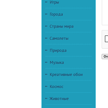
Игры
Города
Страны мира
Самолеты
Природа
От
Музыка
Креативные обои
Космос
Животные