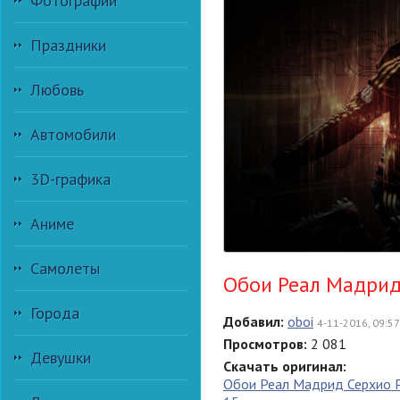
Фотографии
Праздники
Любовь
Автомобили
3D-графика
Аниме
Самолеты
Обои Реал Мадрид
Города
Добавил:
oboi
4-11-2016, 09:57
Просмотров:
2 081
Девушки
Скачать оригинал:
Обои Реал Мадрид Серхио 