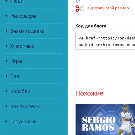
Люди
15
вырезать свой размер
Интерьеры
Код для блога:
Знаки зодиака
Животные
Игры
Еда
Корабли
Похожие
Компьютеры
Татуировки