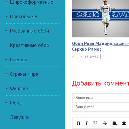
Широкоформатные
Прикольные
Рисованные обои
Обои Реал Мадрид защит
Креативные обои
Серхио Рамос
4-11-2016, 09:57
Бренды
Страны мира
Добавить коммен
Финансы
Фоны
Девушки