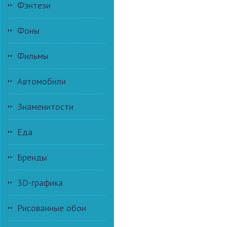
Фэнтези
Фоны
Фильмы
Автомобили
Знаменитости
Еда
Бренды
3D-графика
Рисованные обои