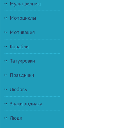
Мультфильмы
Мотоциклы
Мотивация
Корабли
Татуировки
Праздники
Любовь
Знаки зодиака
Люди