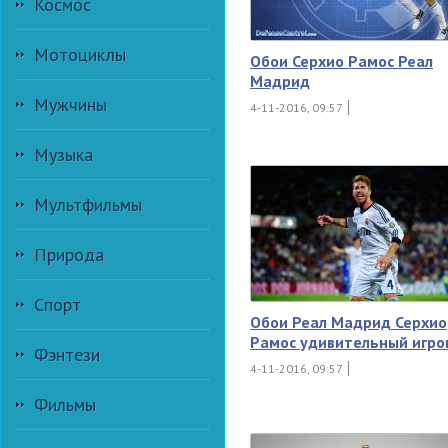
Космос
Мотоциклы
Обои Серхио Рамос Реал
Мадрид
Мужчины
4-11-2016, 09:57
Музыка
Мультфильмы
Природа
Спорт
Обои Реал Мадрид Серхио
Рамос удивительный игро
Фэнтези
4-11-2016, 09:57
Фильмы