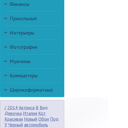
Финансы
Прикольные
Интерьеры
Фотографии
Мужчины
Компьютеры
Широкоформатные
/
2014
Актриса
В
Вид
Девочка
Италия
Кот
Красивая
Новый
Обои
Под
У
Черный
автомобиль