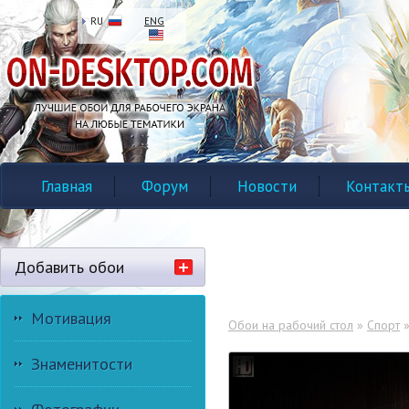
RU
ENG
Главная
Форум
Новости
Контакт
Добавить обои
Мотивация
Обои на рабочий стол
»
Спорт
Знаменитости