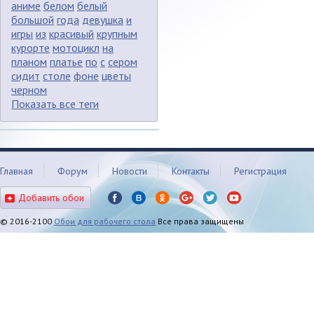
аниме
белом
белый
большой
года
девушка
и
игры
из
красивый
крупным
курорте
мотоцикл
на
планом
платье
по
с
сером
сидит
столе
фоне
цветы
черном
Показать все теги
Главная
Форум
Новости
Контакты
Регистрация
Добавить обои
© 2016-2100
Обои для рабочего стола
Все права защищены