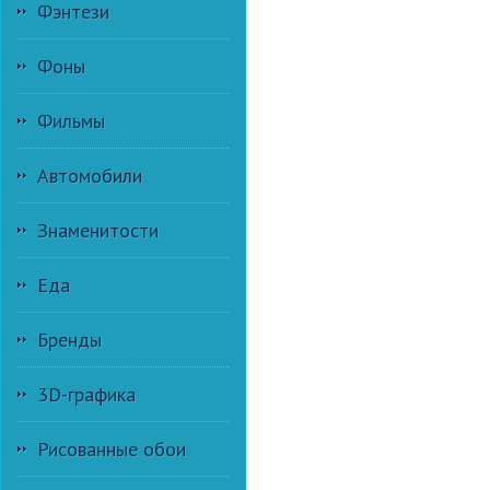
Фэнтези
Фоны
Фильмы
Автомобили
Знаменитости
Еда
Бренды
3D-графика
Рисованные обои