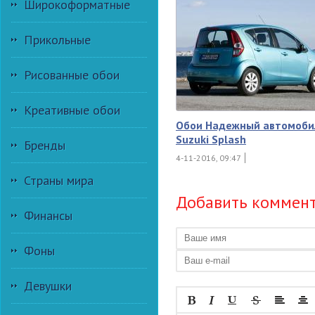
Широкоформатные
Прикольные
Рисованные обои
Креативные обои
Обои Надежный автомоби
Suzuki Splash
Бренды
4-11-2016, 09:47
Страны мира
Добавить коммен
Финансы
Фоны
Девушки