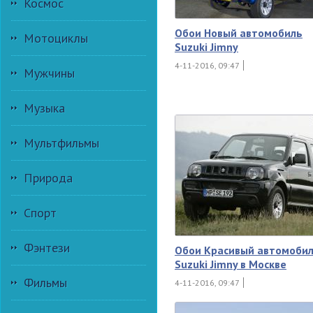
Космос
Обои Новый автомобиль
Мотоциклы
Suzuki Jimny
4-11-2016, 09:47
Мужчины
Музыка
Мультфильмы
Природа
Спорт
Фэнтези
Обои Красивый автомоби
Suzuki Jimny в Москве
Фильмы
4-11-2016, 09:47