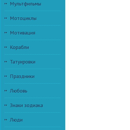
Мультфильмы
Мотоциклы
Мотивация
Корабли
Татуировки
Праздники
Любовь
Знаки зодиака
Люди