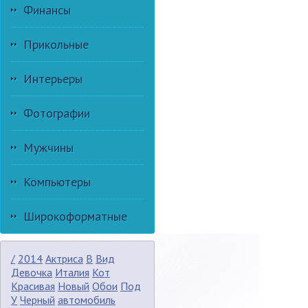
Финансы
Прикольные
Интерьеры
Фотографии
Мужчины
Компьютеры
Широкоформатные
/
2014
Актриса
В
Вид
Девочка
Италия
Кот
Красивая
Новый
Обои
Под
У
Черный
автомобиль