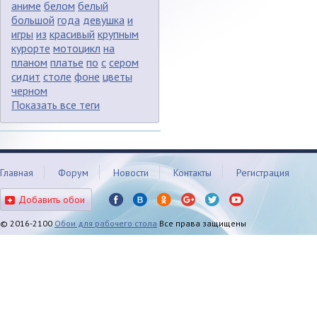
аниме
белом
белый
большой
года
девушка
и
игры
из
красивый
крупным
курорте
мотоцикл
на
планом
платье
по
с
сером
сидит
столе
фоне
цветы
черном
Показать все теги
Главная
Форум
Новости
Контакты
Регистрация
Добавить обои
© 2016-2100
Обои для рабочего стола
Все права защищены