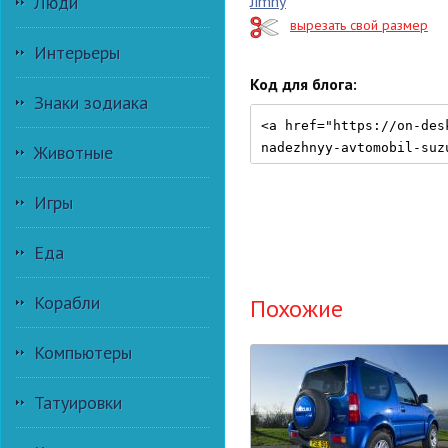
Люди
Jimny
вырезать свой размер
Интерьеры
Код для блога:
Знаки зодиака
Животные
Игры
Еда
Корабли
Похожие
Компьютеры
Татуировки