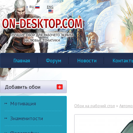
RU
ENG
Главная
Форум
Новости
Контакт
Добавить обои
Мотивация
Обои на рабочий стол
»
Автомо
Знаменитости