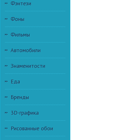
Фэнтези
Фоны
Фильмы
Автомобили
Знаменитости
Еда
Бренды
3D-графика
Рисованные обои