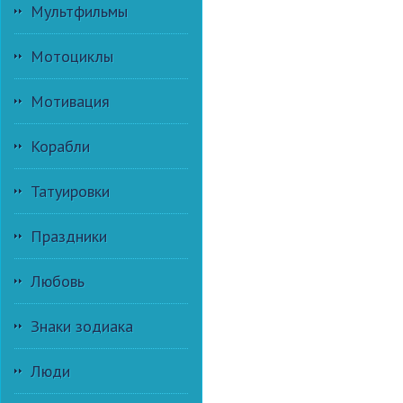
Мультфильмы
Мотоциклы
Мотивация
Корабли
Татуировки
Праздники
Любовь
Знаки зодиака
Люди