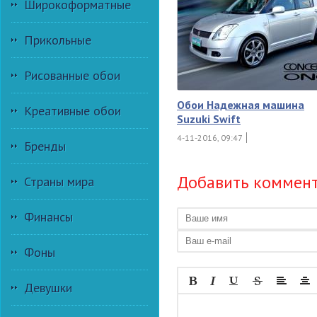
Широкоформатные
Прикольные
Рисованные обои
Обои Надежная машина
Креативные обои
Suzuki Swift
4-11-2016, 09:47
Бренды
Добавить коммен
Страны мира
Финансы
Фоны
Девушки