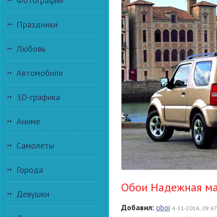
Фотографии
Праздники
Любовь
Автомобили
3D-графика
Аниме
Самолеты
Города
Обои Надежная ма
Девушки
Добавил:
oboi
4-11-2016, 09:47