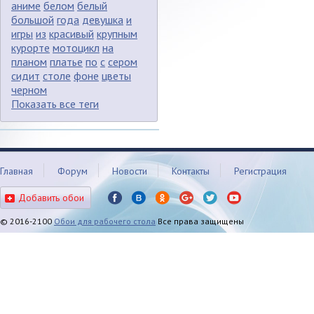
аниме
белом
белый
большой
года
девушка
и
игры
из
красивый
крупным
курорте
мотоцикл
на
планом
платье
по
с
сером
сидит
столе
фоне
цветы
черном
Показать все теги
Главная
Форум
Новости
Контакты
Регистрация
Добавить обои
© 2016-2100
Обои для рабочего стола
Все права защищены