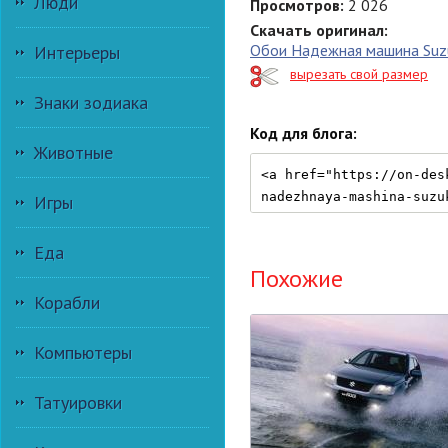
Люди
Просмотров:
2 026
Скачать оригинал:
Обои Надежная машина Suzu
Интерьеры
вырезать свой размер
Знаки зодиака
Код для блога:
Животные
Игры
Еда
Похожие
Корабли
Компьютеры
Татуировки