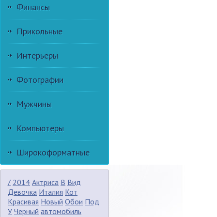
Финансы
Прикольные
Интерьеры
Фотографии
Мужчины
Компьютеры
Широкоформатные
/
2014
Актриса
В
Вид
Девочка
Италия
Кот
Красивая
Новый
Обои
Под
У
Черный
автомобиль