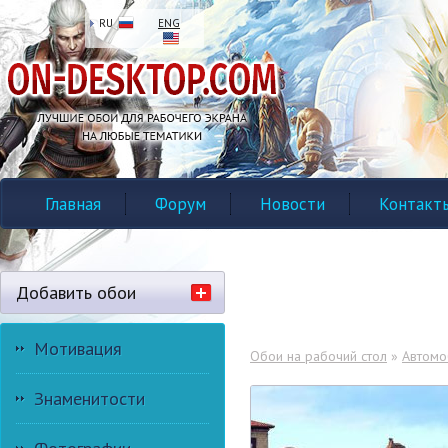
RU
ENG
Главная
Форум
Новости
Контакт
Добавить обои
Мотивация
Обои на рабочий стол
»
Автомо
Знаменитости