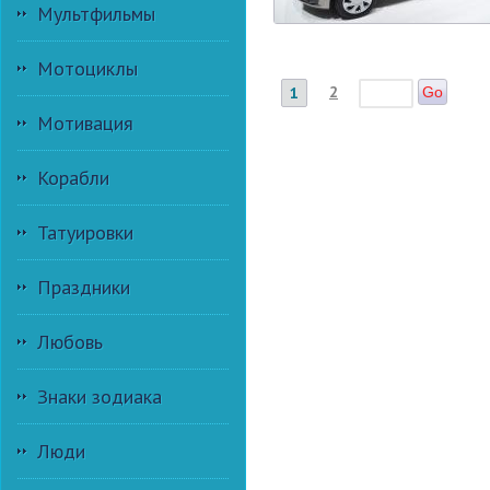
Мультфильмы
Мотоциклы
2
1
Go
Мотивация
Корабли
Татуировки
Праздники
Любовь
Знаки зодиака
Люди