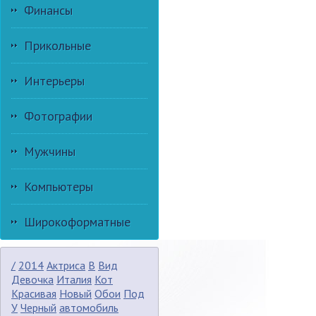
Финансы
Прикольные
Интерьеры
Фотографии
Мужчины
Компьютеры
Широкоформатные
/
2014
Актриса
В
Вид
Девочка
Италия
Кот
Красивая
Новый
Обои
Под
У
Черный
автомобиль