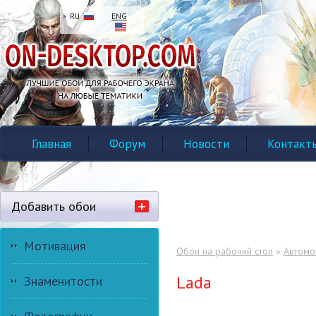
RU
ENG
Главная
Форум
Новости
Контакт
Добавить обои
Мотивация
Обои на рабочий стол
»
Автомо
Lada
Знаменитости