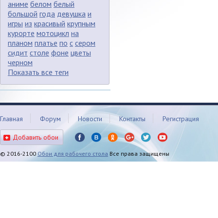
аниме
белом
белый
большой
года
девушка
и
игры
из
красивый
крупным
курорте
мотоцикл
на
планом
платье
по
с
сером
сидит
столе
фоне
цветы
черном
Показать все теги
Главная
Форум
Новости
Контакты
Регистрация
Добавить обои
© 2016-2100
Обои для рабочего стола
Все права защищены