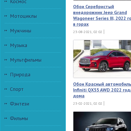
Космос
Обои Серебристый
внедорожник Jeep Grand
Мотоциклы
Wagoneer Series III, 2022 г
в горах
Мужчины
23-08-2021, 02:02
Музыка
Мультфильмы
Природа
Обои Красный автомобил
Спорт
Infiniti QX55 AWD 2022 год
дома
Фэнтези
23-02-2021, 02:02
Фильмы