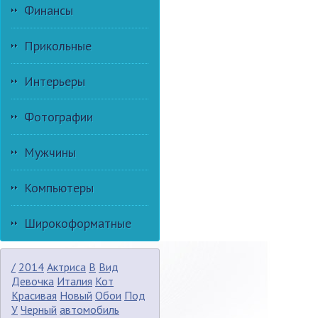
Финансы
Прикольные
Интерьеры
Фотографии
Мужчины
Компьютеры
Широкоформатные
/
2014
Актриса
В
Вид
Девочка
Италия
Кот
Красивая
Новый
Обои
Под
У
Черный
автомобиль