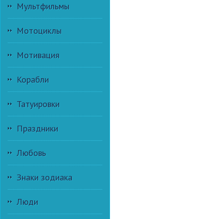
Мультфильмы
Мотоциклы
Мотивация
Корабли
Татуировки
Праздники
Любовь
Знаки зодиака
Люди