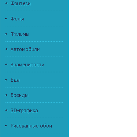
Фэнтези
Фоны
Фильмы
Автомобили
Знаменитости
Еда
Бренды
3D-графика
Рисованные обои