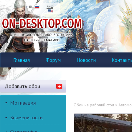
RU
ENG
Главная
Форум
Новости
Контакт
Добавить обои
Мотивация
Обои на рабочий стол
»
Автомо
Знаменитости