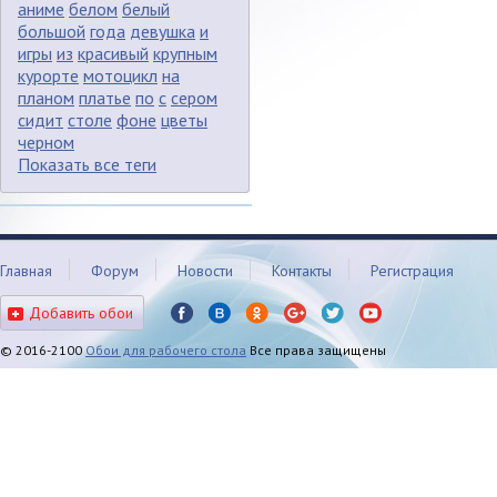
аниме
белом
белый
большой
года
девушка
и
игры
из
красивый
крупным
курорте
мотоцикл
на
планом
платье
по
с
сером
сидит
столе
фоне
цветы
черном
Показать все теги
Главная
Форум
Новости
Контакты
Регистрация
Добавить обои
© 2016-2100
Обои для рабочего стола
Все права защищены