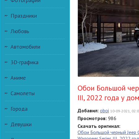
Фотографии
Праздники
Любовь
Автомобили
3D-графика
Аниме
Обои Большой черн
Самолеты
III, 2022 года у до
Города
Добавил:
oboi
10-09-2021, 02:
Просмотров:
986
Девушки
Скачать оригинал:
Обои Большой черный Jeep 
Wagoneer Series III, 2022 го