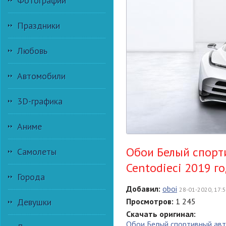
Фотографии
Праздники
Любовь
Автомобили
3D-графика
Аниме
Обои Белый спорт
Самолеты
Centodieci 2019 г
Города
Добавил:
oboi
28-01-2020, 17:
Девушки
Просмотров:
1 245
Скачать оригинал:
Обои Белый спортивный ав