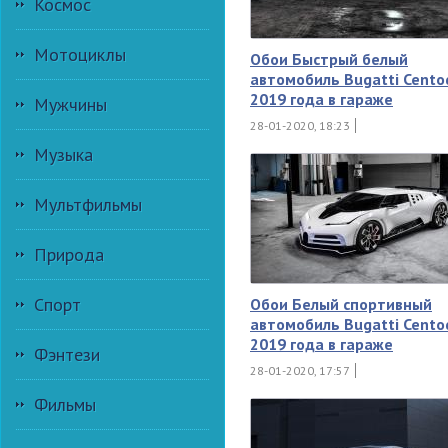
Космос
Мотоциклы
Обои Быстрый белый
автомобиль Bugatti Centod
2019 года в гараже
Мужчины
28-01-2020, 18:23
Музыка
Мультфильмы
Природа
Спорт
Обои Белый спортивный
автомобиль Bugatti Centod
2019 года в гараже
Фэнтези
28-01-2020, 17:57
Фильмы