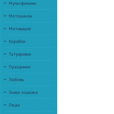
Мультфильмы
Мотоциклы
Мотивация
Корабли
Татуировки
Праздники
Любовь
Знаки зодиака
Люди