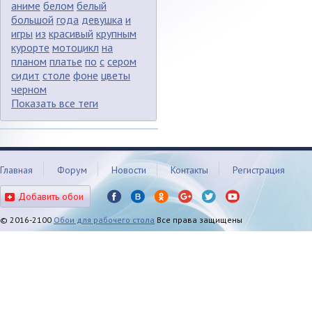
аниме
белом
белый
большой
года
девушка
и
игры
из
красивый
крупным
курорте
мотоцикл
на
планом
платье
по
с
сером
сидит
столе
фоне
цветы
черном
Показать все теги
Главная
Форум
Новости
Контакты
Регистрация
Добавить обои
© 2016-2100
Обои для рабочего стола
Все права защищены