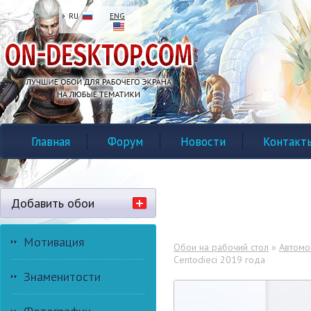
RU
ENG
Главная
Форум
Новости
Контакт
Добавить обои
Мотивация
Обои на рабочий стол
»
Автомо
Centodieci 2019 года
Знаменитости