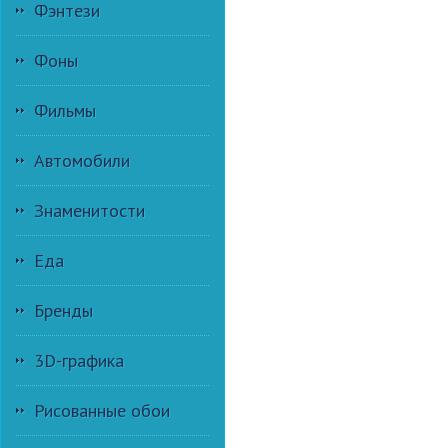
Фэнтези
Фоны
Фильмы
Автомобили
Знаменитости
Еда
Бренды
3D-графика
Рисованные обои