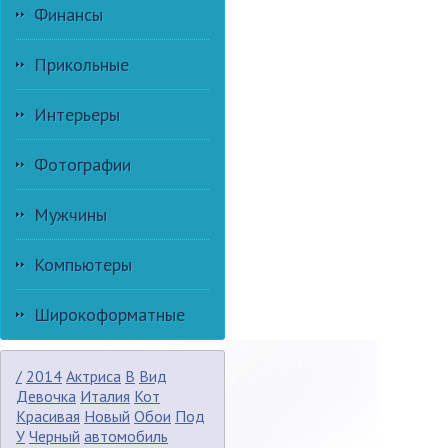
Финансы
Прикольные
Интерьеры
Фотографии
Мужчины
Компьютеры
Широкоформатные
/
2014
Актриса
В
Вид
Девочка
Италия
Кот
Красивая
Новый
Обои
Под
У
Черный
автомобиль