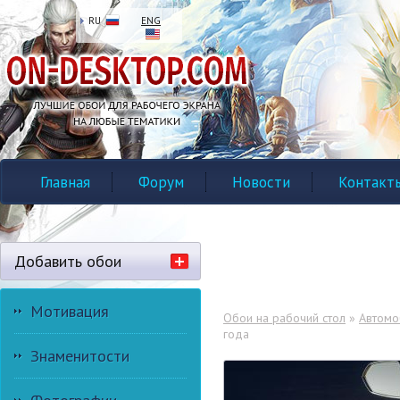
RU
ENG
Главная
Форум
Новости
Контакт
Добавить обои
Мотивация
Обои на рабочий стол
»
Автомо
года
Знаменитости