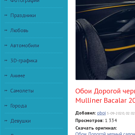
Фотографии
Праздники
Любовь
Автомобили
3D-графика
Аниме
Обои Дорогой чер
Самолеты
Mulliner Bacalar 2
Города
Добавил:
oboi
5-09-2020, 02:02
Девушки
Просмотров:
1 334
Скачать оригинал:
Обои Дорогой черный сало