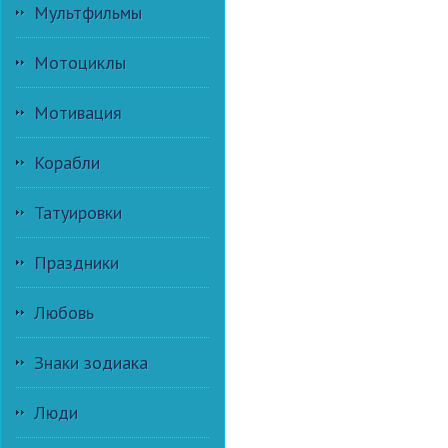
Мультфильмы
Мотоциклы
Мотивация
Корабли
Татуировки
Праздники
Любовь
Знаки зодиака
Люди