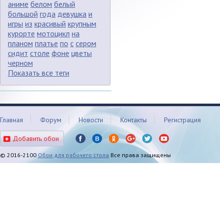
аниме
белом
белый
большой
года
девушка
и
игры
из
красивый
крупным
курорте
мотоцикл
на
планом
платье
по
с
сером
сидит
столе
фоне
цветы
черном
Показать все теги
Главная
Форум
Новости
Контакты
Регистрация
Добавить обои
© 2016-2100
Обои для рабочего стола
Все права защищены