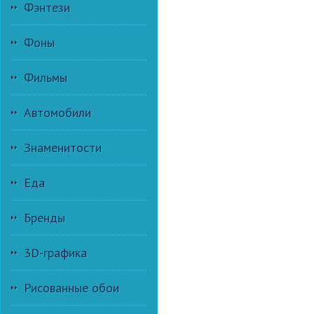
Фэнтези
Фоны
Фильмы
Автомобили
Знаменитости
Еда
Бренды
3D-графика
Рисованные обои