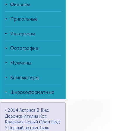
Финансы
Прикольные
Интерьеры
Фотографии
Мужчины
Компьютеры
Широкоформатные
/
2014
Актриса
В
Вид
Девочка
Италия
Кот
Красивая
Новый
Обои
Под
У
Черный
автомобиль