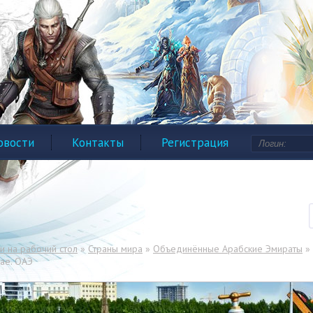
овости
Контакты
Регистрация
и на рабочий стол
»
Страны мира
»
Объединённые Арабские Эмираты
» 
ае. ОАЭ