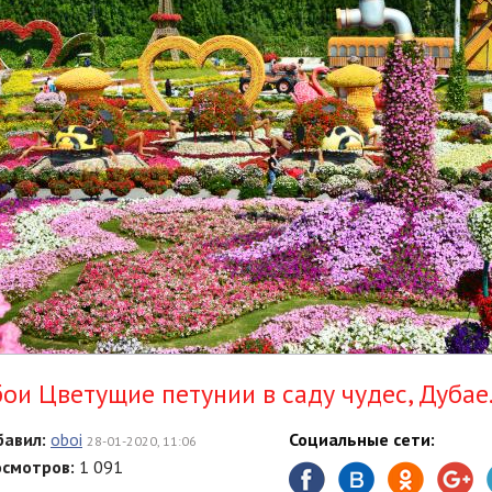
ои Цветущие петунии в саду чудес, Дубае
авил:
oboi
Социальные сети:
28-01-2020, 11:06
смотров:
1 091