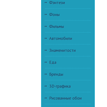
Фэнтези
Фоны
Фильмы
Автомобили
Знаменитости
Еда
Бренды
3D-графика
Рисованные обои