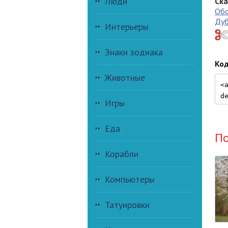
Люди
Ска
Обо
Дуб
Интерьеры
Знаки зодиака
Код
Животные
Игры
Еда
П
Корабли
Компьютеры
Татуировки