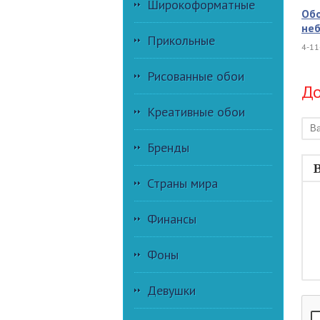
Широкоформатные
Обо
неб
Прикольные
4-11
Рисованные обои
До
Креативные обои
Бренды
Страны мира
Финансы
Фоны
Девушки