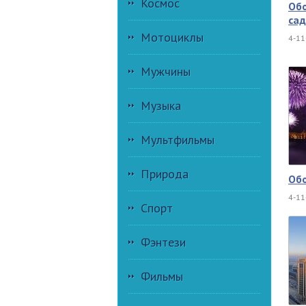
Космос
Обо
сад
Мотоциклы
4-11
Мужчины
Музыка
Мультфильмы
Природа
Обо
4-11
Спорт
Фэнтези
Фильмы