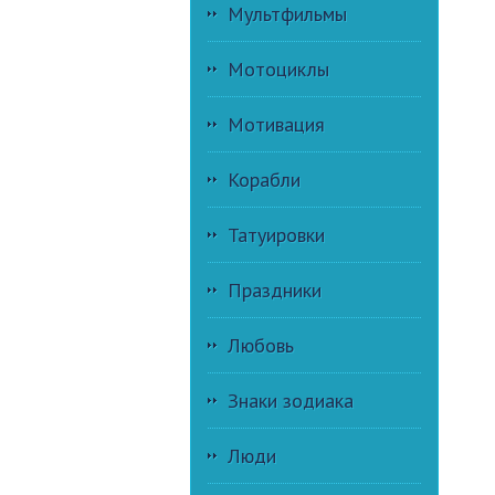
Мультфильмы
Мотоциклы
Мотивация
Корабли
Татуировки
Праздники
Любовь
Знаки зодиака
Люди