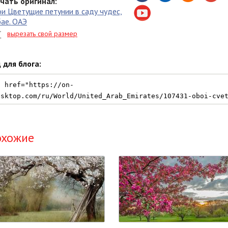
чать оригинал:
и Цветущие петунии в саду чудес,
ае. ОАЭ
вырезать свой размер
 для блога:
охожие