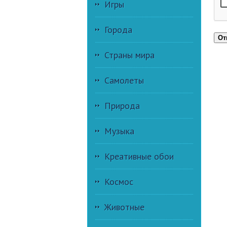
Игры
Города
От
Страны мира
Самолеты
Природа
Музыка
Креативные обои
Космос
Животные