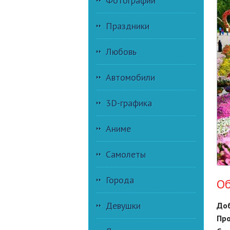
Фотографии
Праздники
Любовь
Автомобили
3D-графика
Аниме
Самолеты
Города
Об
Девушки
Доб
Про