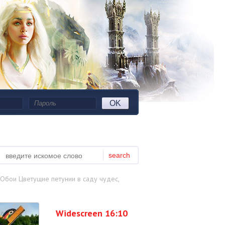
OK
search
Обои Цветущие петунии в саду чудес,
Widescreen 16:10