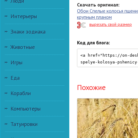
Люди
Скачать оригинал:
Обои Спелые колосья пшени
Интерьеры
крупным планом
вырезать свой размер
Знаки зодиака
Код для блога:
Животные
Игры
Еда
Похожие
Корабли
Компьютеры
Татуировки