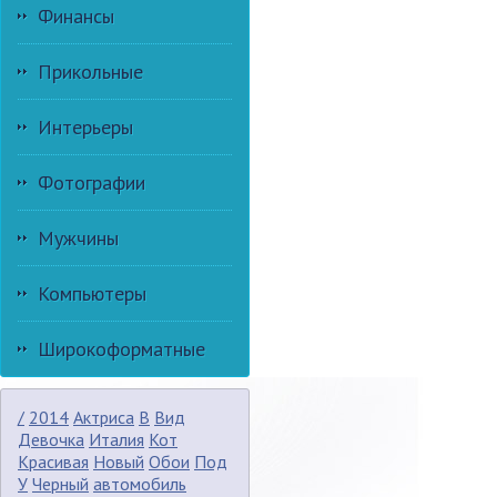
Финансы
Прикольные
Интерьеры
Фотографии
Мужчины
Компьютеры
Широкоформатные
/
2014
Актриса
В
Вид
Девочка
Италия
Кот
Красивая
Новый
Обои
Под
У
Черный
автомобиль