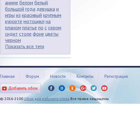
аниме
белом
белый
большой
года
девушка
и
игры
из
красивый
крупным
курорте
мотоцикл
на
планом
платье
по
с
сером
сидит
столе
фоне
цветы
черном
Показать все теги
Главная
Форум
Новости
Контакты
Регистрация
Добавить обои
© 2016-2100
Обои для рабочего стола
Все права защищены