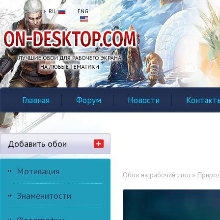
RU
ENG
Главная
Форум
Новости
Контакт
Добавить обои
Мотивация
Обои на рабочий стол
»
Приро
Знаменитости