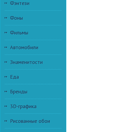
Фэнтези
Фоны
Фильмы
Автомобили
Знаменитости
Еда
Бренды
3D-графика
Рисованные обои