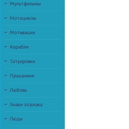
Мультфильмы
Мотоциклы
Мотивация
Корабли
Татуировки
Праздники
Любовь
Знаки зодиака
Люди